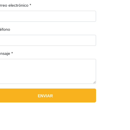
rreo electrónico
*
léfono
nsaje
*