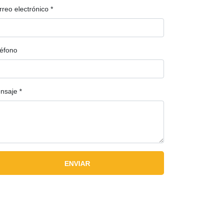
rreo electrónico
*
léfono
nsaje
*